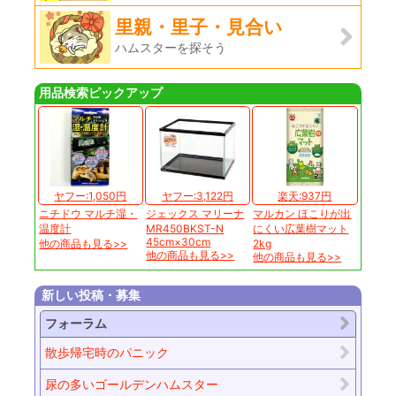
里親・里子・見合い
ハムスターを探そう
用品検索ピックアップ
ヤフー:1,050円
ヤフー:3,122円
楽天:937円
ニチドウ マルチ湿・
ジェックス マリーナ
マルカン ほこりが出
温度計
MR450BKST-N
にくい広葉樹マット
45cm×30cm
他の商品も見る>>
2kg
他の商品も見る>>
他の商品も見る>>
新しい投稿・募集
フォーラム
散歩帰宅時のパニック
尿の多いゴールデンハムスター