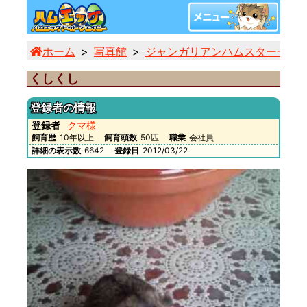
ホーム
写真館
ジャンガリアンハムスター一覧
くしくし
登録者の情報
登録者
クマ様
飼育歴
10年以上
飼育頭数
50匹
職業
会社員
詳細の表示数
6642
登録日
2012/03/22