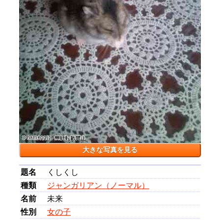
大きな写真を見る
題名
くしくし
種類
ジャンガリアン（ノーマル）
名前
未来
性別
女の子