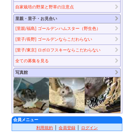
自家栽培の野菜と野草の注意点
里親・里子・お見合い
[里親/福島] ゴールデンハムスター（野生色）
[里子/長野] ゴールデンならこだわらない
[里子/東京] ロボロフスキーならこだわらない
全ての募集を見る
写真館
会員メニュー
利用規約
会員登録
ログイン