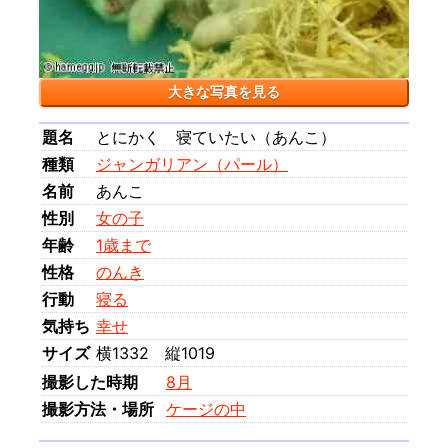
大きな写真を見る
題名
とにかく 寝ていたい（あんこ）
種類
ジャンガリアン（パール）
名前
あんこ
性別
女の子
年齢
1歳まで
性格
のんき
行動
寝る
気持ち
幸せ
サイズ
横1332 縦1019
撮影した時期
8月
撮影方法・場所
ケージの中