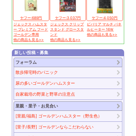
ヤフー:689円
ヤフー:3,037円
ヤフー:4,050円
ジェックス ハムスタ
ジェックス クリップ
ビバリア マルチ パネ
ー プレミアム フード
スタンド グロースタ
ルヒーター 16Ｗ
ゴールデン専用
ンド
他の商品も見る>>
他の商品も見る>>
他の商品も見る>>
新しい投稿・募集
フォーラム
散歩帰宅時のパニック
尿の多いゴールデンハムスター
自家栽培の野菜と野草の注意点
里親・里子・お見合い
[里親/福島] ゴールデンハムスター（野生色）
[里子/長野] ゴールデンならこだわらない