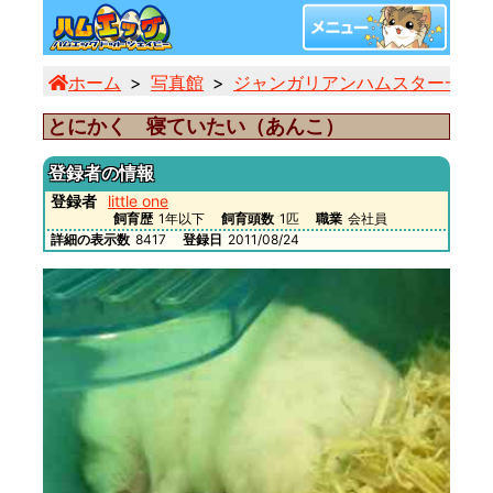
ホーム
写真館
ジャンガリアンハムスター一覧
とにかく 寝ていたい（あんこ）
登録者の情報
登録者
little one
飼育歴
1年以下
飼育頭数
1匹
職業
会社員
詳細の表示数
8417
登録日
2011/08/24