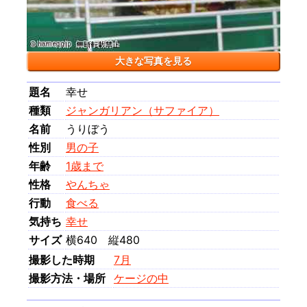
大きな写真を見る
題名
幸せ
種類
ジャンガリアン（サファイア）
名前
うりぼう
性別
男の子
年齢
1歳まで
性格
やんちゃ
行動
食べる
気持ち
幸せ
サイズ
横640 縦480
撮影した時期
7月
撮影方法・場所
ケージの中