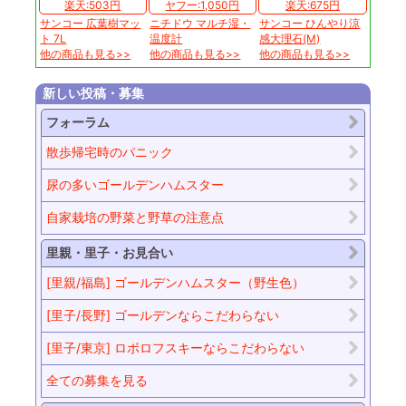
楽天:503円
ヤフー:1,050円
楽天:675円
サンコー 広葉樹マッ
ニチドウ マルチ湿・
サンコー ひんやり涼
ト 7L
温度計
感大理石(M)
他の商品も見る>>
他の商品も見る>>
他の商品も見る>>
新しい投稿・募集
フォーラム
散歩帰宅時のパニック
尿の多いゴールデンハムスター
自家栽培の野菜と野草の注意点
里親・里子・お見合い
[里親/福島] ゴールデンハムスター（野生色）
[里子/長野] ゴールデンならこだわらない
[里子/東京] ロボロフスキーならこだわらない
全ての募集を見る