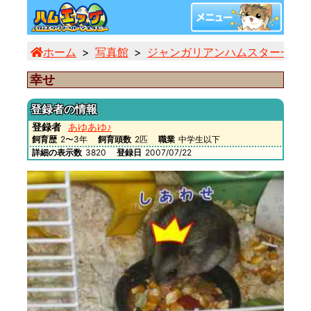
ホーム
写真館
ジャンガリアンハムスター一覧
幸せ
登録者の情報
登録者
あゆあゆ♪
飼育歴
2〜3年
飼育頭数
2匹
職業
中学生以下
詳細の表示数
3820
登録日
2007/07/22