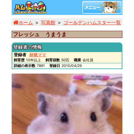
ホーム
写真館
ゴールデンハムスター一覧
フ
フレッシュ うまうま
登録者の情報
登録者
林檎ママ
飼育歴
10年以上
飼育頭数
50匹
職業
会社員
詳細の表示数
7861
登録日
2010/04/29