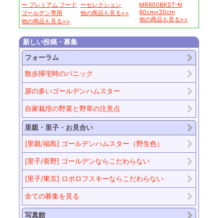
ー プレミアム フード
ーセレクション
MR600BKST-N
60cm×30cm
ゴールデン専用
他の商品も見る>>
他の商品も見る>>
他の商品も見る>>
新しい投稿・募集
フォーラム
散歩帰宅時のパニック
尿の多いゴールデンハムスター
自家栽培の野菜と野草の注意点
里親・里子・お見合い
[里親/福島] ゴールデンハムスター（野生色）
[里子/長野] ゴールデンならこだわらない
[里子/東京] ロボロフスキーならこだわらない
全ての募集を見る
写真館