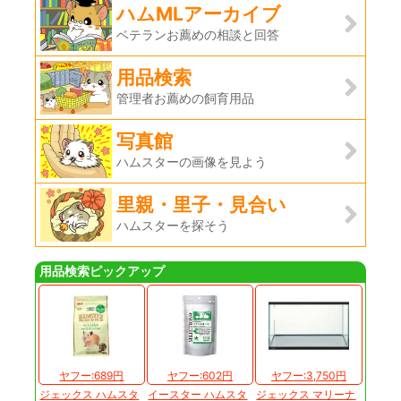
ハムMLアーカイブ
ベテランお薦めの相談と回答
用品検索
管理者お薦めの飼育用品
写真館
ハムスターの画像を見よう
里親・里子・見合い
ハムスターを探そう
用品検索ピックアップ
ヤフー:689円
ヤフー:602円
ヤフー:3,750円
ジェックス ハムスタ
イースター ハムスタ
ジェックス マリーナ