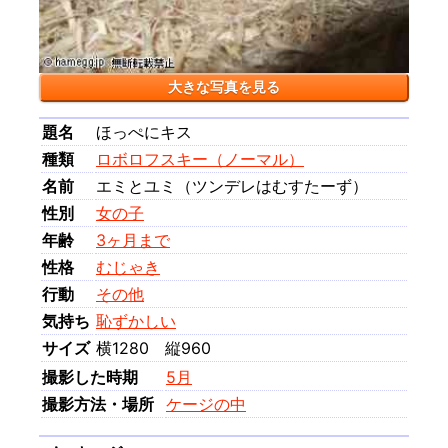
大きな写真を見る
題名
ほっぺにキス
種類
ロボロフスキー（ノーマル）
名前
エミとユミ（ツンデレはむすたーず）
性別
女の子
年齢
3ヶ月まで
性格
むじゃき
行動
その他
気持ち
恥ずかしい
サイズ
横1280 縦960
撮影した時期
5月
撮影方法・場所
ケージの中