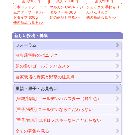
楽天:368円
楽天:2,800円
楽天:210円
日本ペットフード ハ
マルカン CASA デジ
ジェックス 手摘みり
ムスターフード ハー
タルサーモ 300
んりんりんご
ドタイプ 600g
他の商品も見る>>
他の商品も見る>>
他の商品も見る>>
新しい投稿・募集
フォーラム
散歩帰宅時のパニック
尿の多いゴールデンハムスター
自家栽培の野菜と野草の注意点
里親・里子・お見合い
[里親/福島] ゴールデンハムスター（野生色）
[里子/長野] ゴールデンならこだわらない
[里子/東京] ロボロフスキーならこだわらない
全ての募集を見る