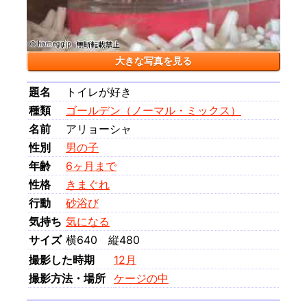
大きな写真を見る
題名
トイレが好き
種類
ゴールデン（ノーマル・ミックス）
名前
アリョーシャ
性別
男の子
年齢
6ヶ月まで
性格
きまぐれ
行動
砂浴び
気持ち
気になる
サイズ
横640 縦480
撮影した時期
12月
撮影方法・場所
ケージの中