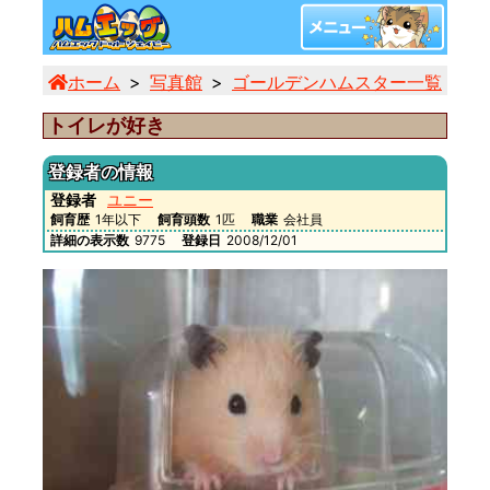
ホーム
写真館
ゴールデンハムスター一覧
ト
トイレが好き
登録者の情報
登録者
ユニー
飼育歴
1年以下
飼育頭数
1匹
職業
会社員
詳細の表示数
9775
登録日
2008/12/01