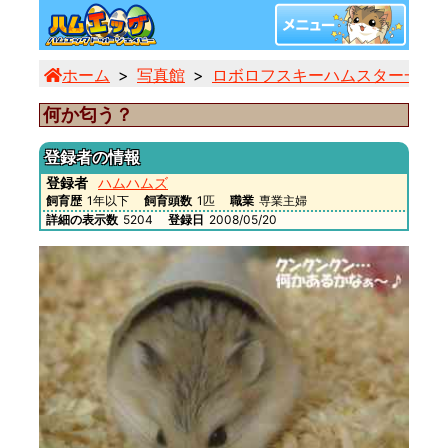
ホーム
写真館
ロボロフスキーハムスター一覧
何か匂う？
登録者の情報
登録者
ハムハムズ
飼育歴
1年以下
飼育頭数
1匹
職業
専業主婦
詳細の表示数
5204
登録日
2008/05/20