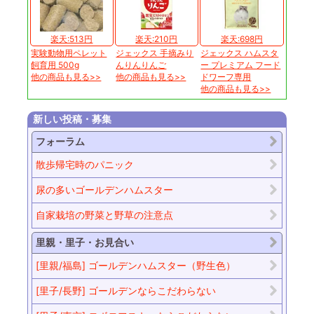
楽天:513円
楽天:210円
楽天:698円
実験動物用ペレット
ジェックス 手摘みり
ジェックス ハムスタ
飼育用 500g
んりんりんご
ー プレミアム フード
他の商品も見る>>
他の商品も見る>>
ドワーフ専用
他の商品も見る>>
新しい投稿・募集
フォーラム
散歩帰宅時のパニック
尿の多いゴールデンハムスター
自家栽培の野菜と野草の注意点
里親・里子・お見合い
[里親/福島] ゴールデンハムスター（野生色）
[里子/長野] ゴールデンならこだわらない