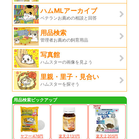
ハムMLアーカイブ
ベテランお薦めの相談と回答
用品検索
管理者お薦めの飼育用品
写真館
ハムスターの画像を見よう
里親・里子・見合い
ハムスターを探そう
用品検索ピックアップ
ヤフー:476円
楽天:2,131円
楽天:2,205円