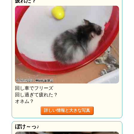
疲れた？
回し車でフリーズ
回し過ぎて疲れた？
オネム？
詳しい情報と大きな写真
ぼけ～っ♪