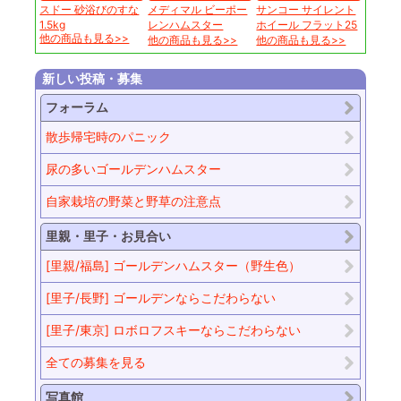
スドー 砂浴びのすな
メディマル ビーポー
サンコー サイレント
1.5kg
レンハムスター
ホイール フラット25
他の商品も見る>>
他の商品も見る>>
他の商品も見る>>
新しい投稿・募集
フォーラム
散歩帰宅時のパニック
尿の多いゴールデンハムスター
自家栽培の野菜と野草の注意点
里親・里子・お見合い
[里親/福島] ゴールデンハムスター（野生色）
[里子/長野] ゴールデンならこだわらない
[里子/東京] ロボロフスキーならこだわらない
全ての募集を見る
写真館