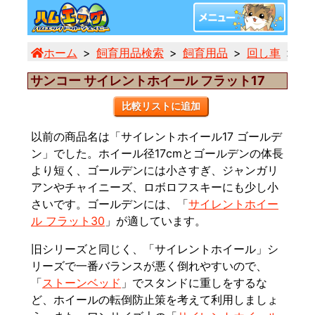
ホーム
飼育用品検索
飼育用品
回し車
サ
サンコー サイレントホイール フラット17
比較リストに追加
以前の商品名は「サイレントホイール17 ゴールデ
ン」でした。ホイール径17cmとゴールデンの体長
より短く、ゴールデンには小さすぎ、ジャンガリ
アンやチャイニーズ、ロボロフスキーにも少し小
さいです。ゴールデンには、「
サイレントホイー
ル フラット30
」が適しています。
旧シリーズと同じく、「サイレントホイール」シ
リーズで一番バランスが悪く倒れやすいので、
「
ストーンベッド
」でスタンドに重しをするな
ど、ホイールの転倒防止策を考えて利用しましょ