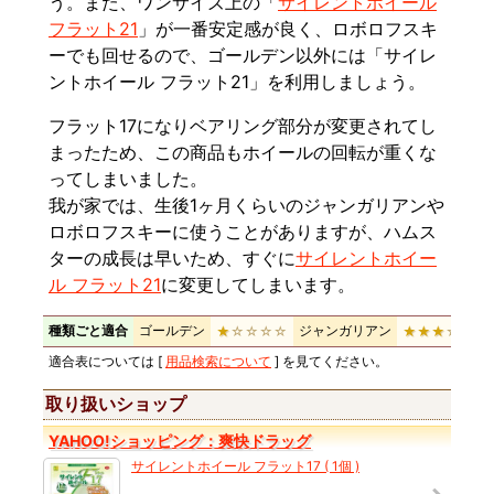
う。また、ワンサイズ上の「
サイレントホイール
フラット21
」が一番安定感が良く、ロボロフスキ
ーでも回せるので、ゴールデン以外には「サイレ
ントホイール フラット21」を利用しましょう。
フラット17になりベアリング部分が変更されてし
まったため、この商品もホイールの回転が重くな
ってしまいました。
我が家では、生後1ヶ月くらいのジャンガリアンや
ロボロフスキーに使うことがありますが、ハムス
ターの成長は早いため、すぐに
サイレントホイー
ル フラット21
に変更してしまいます。
種類ごと適合
ゴールデン
ジャンガリアン
★
☆☆☆☆
★★★
☆☆
適合表については [
用品検索について
] を見てください。
取り扱いショップ
YAHOO!ショッピング：爽快ドラッグ
サイレントホイール フラット17 ( 1個 )