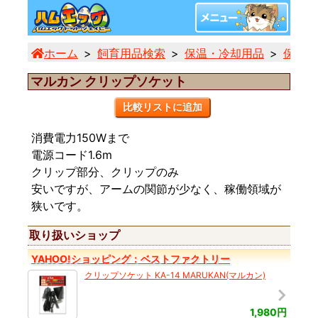
ホーム
飼育用品検索
保温・冷却用品
保温電
マルカン クリップソケット
比較リストに追加
消費電力150Wまで
電源コード1.6m
クリップ部分、クリップのみ
安いですが、アームの関節が少なく、稼働領域が
狭いです。
取り扱いショップ
YAHOO!ショッピング：ベストファクトリー
クリップソケット KA-14 MARUKAN(マルカン)
1,980円